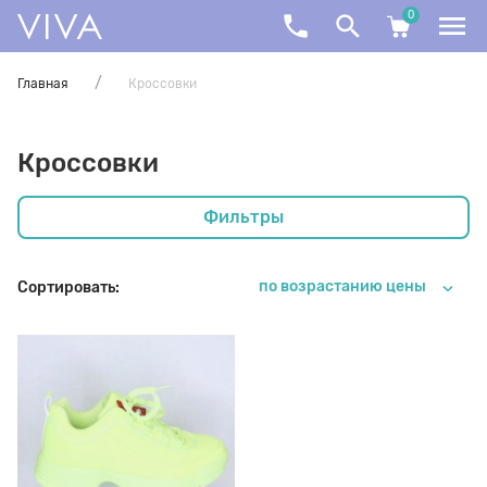
0
Назад
Назад
Назад
Назад
Назад
Назад
Назад
Зонты
Кож.аксессуары
Колготки
Косметика
Обувь
Сумки
Трикотаж
Главная
Кроссовки
Кроссовки
Женские зонты
Ключница женская
100 den
Аэрозоль-краска
ДЕТИ
Женские рюкзаки
Набор носков
Фильтры
Женские трости
Ключница мужская
160 den
Воск и крем в банке
Домашняя обувь
Женские сумки
по возрастанию цены
Сортировать:
Мужские зонты
Портмоне женское
20 den
Губка
ЖЕН
Мужские рюкзаки
Мужские трости
Портмоне мужское
40 den
Дезодорант
МУЖ
Мужские сумки
Портмоне+Док мужское
60 den
Крем-краска
Пляжная обувь