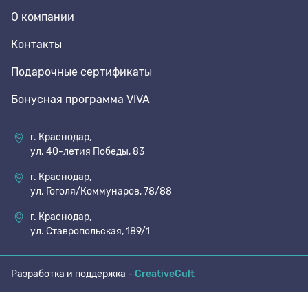
О компании
70 den
Подпяточники
Контакты
Подарочные сертификаты
8 den
Полустельки
Бонусная программа VIVA
Пропитка
г. Краснодар,
ул. 40-летия Победы, 83
Пяткоудерживатели
г. Краснодар,
ул. Гоголя/Коммунаров, 78/88
Растяжитель и Очиститель
г. Краснодар,
ул. Ставропольская, 189/1
Рожки
Разработка и поддержка -
CreativeCult
Салфетки