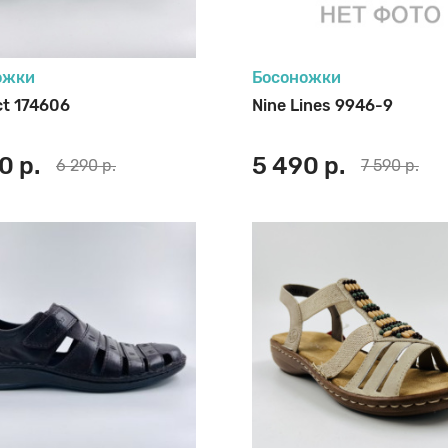
ожки
Босоножки
t 174606
Nine Lines 9946-9
0 р.
5 490 р.
6 290 р.
7 590 р.