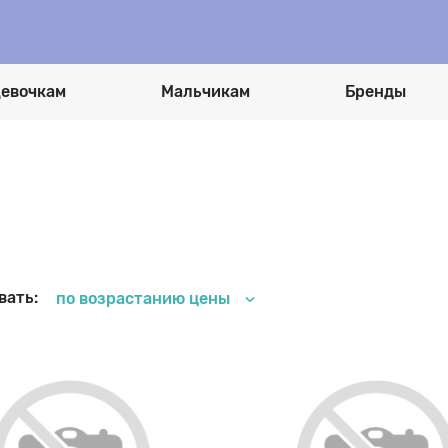
я обувь
евочкам
Мальчикам
Бренды
рные стельки
100
 Летняя обувь
: девочкам
Зимняя обувь
Зимняя обувь
esta
тельки размер
120
 Деми Туфли
: женские тапочки
Летняя обувь
летняя обувь
стельки размер
150
м Демисезон
е: мальчикам
 Пляжная обувь
 Пляжная обувь
вать:
по возрастанию цены
льки
180
 Зимняя обувь
: мужские тапочки
Спортивная обувь
Спортивная обувь
45
 Пляжная обувь
 Деми Туфли
 Деми Туфли