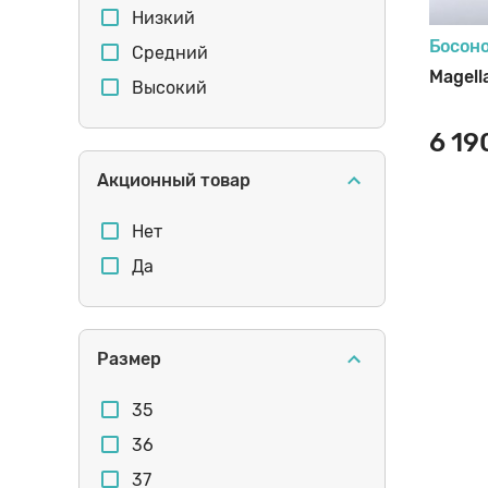
Низкий
Босон
Средний
Magell
Высокий
6 19
Акционный товар
Нет
Да
Размер
35
36
37