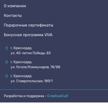
О компании
70 den
Подпяточники
Контакты
Подарочные сертификаты
8 den
Полустельки
Бонусная программа VIVA
Пропитка
г. Краснодар,
ул. 40-летия Победы, 83
Пяткоудерживатели
г. Краснодар,
ул. Гоголя/Коммунаров, 78/88
Растяжитель и Очиститель
г. Краснодар,
ул. Ставропольская, 189/1
Рожки
Разработка и поддержка -
CreativeCult
Салфетки