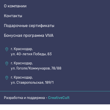
О компании
70 den
Подпяточники
Контакты
Подарочные сертификаты
8 den
Полустельки
Бонусная программа VIVA
Пропитка
г. Краснодар,
ул. 40-летия Победы, 83
Пяткоудерживатели
г. Краснодар,
ул. Гоголя/Коммунаров, 78/88
Растяжитель и Очиститель
г. Краснодар,
ул. Ставропольская, 189/1
Рожки
Разработка и поддержка -
CreativeCult
Салфетки