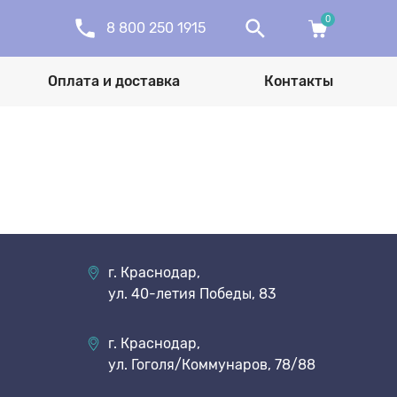
0
8 800 250 1915
Оплата и доставка
Контакты
г. Краснодар,
ул. 40-летия Победы, 83
г. Краснодар,
ул. Гоголя/Коммунаров, 78/88