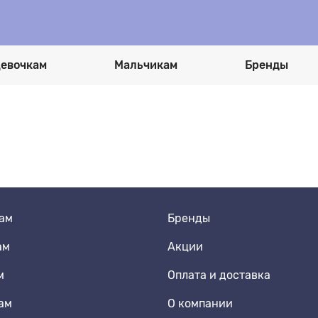
я обувь
евочкам
Мальчикам
Бренды
рные стельки
100
 Летняя обувь
: девочкам
Зимняя обувь
Зимняя обувь
esta
тельки размер
120
 Деми Туфли
: женские тапочки
Летняя обувь
летняя обувь
стельки размер
150
м Демисезон
е: мальчикам
 Пляжная обувь
 Пляжная обувь
ам
Бренды
ам
Акции
льки
180
 Зимняя обувь
: мужские тапочки
Спортивная обувь
Спортивная обувь
м
Оплата и доставка
45
 Пляжная обувь
 Деми Туфли
 Деми Туфли
ам
О компании