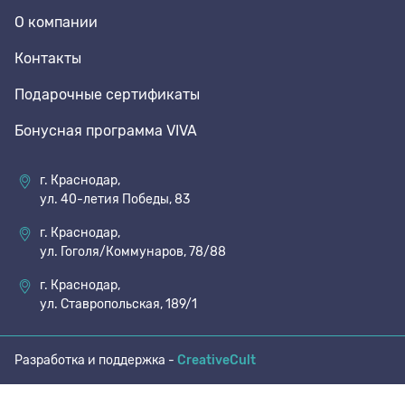
О компании
70 den
Подпяточники
Контакты
Подарочные сертификаты
8 den
Полустельки
Бонусная программа VIVA
Пропитка
г. Краснодар,
ул. 40-летия Победы, 83
Пяткоудерживатели
г. Краснодар,
ул. Гоголя/Коммунаров, 78/88
Растяжитель и Очиститель
г. Краснодар,
ул. Ставропольская, 189/1
Рожки
Разработка и поддержка -
CreativeCult
Салфетки