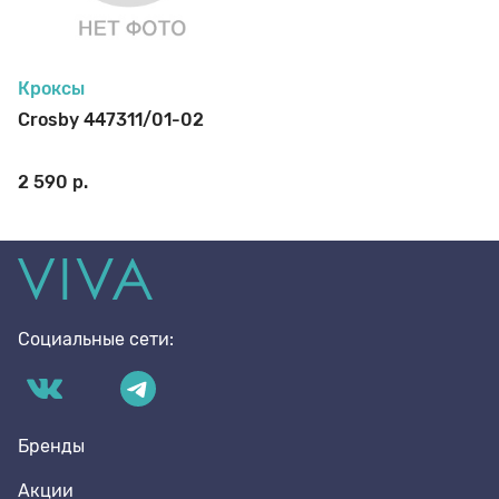
70 den
Подпяточники
Кроксы
8 den
Полустельки
Crosby 447311/01-02
2 590 р.
Пропитка
Пяткоудерживатели
Социальные сети:
Растяжитель и Очиститель
Рожки
Бренды
Акции
Салфетки