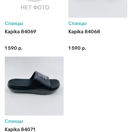
70 den
Подпяточники
Сланцы
Сланцы
8 den
Полустельки
Kapika 84069
Kapika 84068
1 590 р.
1 590 р.
Пропитка
Пяткоудерживатели
Растяжитель и Очиститель
Рожки
Сланцы
Kapika 84071
Салфетки