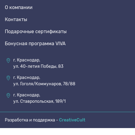
О компании
70 den
Подпяточники
Контакты
Подарочные сертификаты
8 den
Полустельки
Бонусная программа VIVA
Пропитка
г. Краснодар,
ул. 40-летия Победы, 83
Пяткоудерживатели
г. Краснодар,
ул. Гоголя/Коммунаров, 78/88
Растяжитель и Очиститель
г. Краснодар,
ул. Ставропольская, 189/1
Рожки
Разработка и поддержка -
CreativeCult
Салфетки