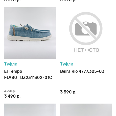
Туфли
Туфли
El Tempo
Beira Rio 4777,325-03
FL980_DZ2311302-01C
4 790 р.
3 590 р.
3 490 р.