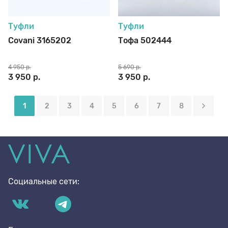
Туфли
Туфли
Covani 3165202
Тофа 502444
4 950 р.
5 690 р.
3 950 р.
3 950 р.
1
2
3
4
5
6
7
8
Социальные сети: