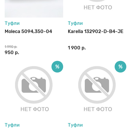
70 den
Подпяточники
Туфли
Туфли
8 den
Полустельки
Moleca 5094,350-04
Karella 132902-D-B4-JE
1 990 р.
1 900 р.
Пропитка
950 р.
%
%
Пяткоудерживатели
Растяжитель и Очиститель
Рожки
Туфли
Туфли
Салфетки