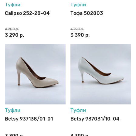
Туфли
Туфли
Calipso 252-28-04
Тофа 502803
4 200 р.
4 790 р.
3 290 р.
3 390 р.
Туфли
Туфли
Betsy 937138/01-01
Betsy 937031/10-04
3 390 р.
3 390 р.