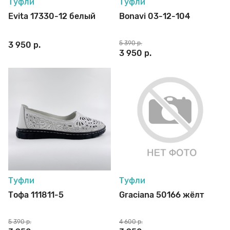
Туфли
Туфли
Evita 17330-12 белый
Bonavi 03-12-104
5 390 р.
3 950 р.
3 950 р.
Туфли
Туфли
Тофа 111811-5
Graciana 50166 жёлт
5 390 р.
4 600 р.