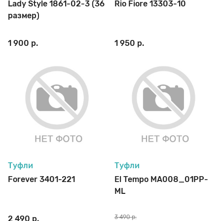
Lady Style 1861-02-3 (36
Rio Fiore 13303-10
размер)
Стельки
1 900 р.
1 950 р.
Шнурки
Щетки
Туфли
Туфли
Forever 3401-221
El Tempo MA008_01PP-
ML
3 490 р.
2 490 р.