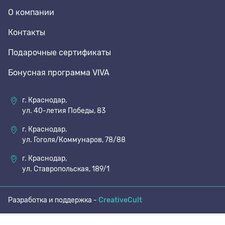
О компании
70 den
Подпяточники
Контакты
Подарочные сертификаты
8 den
Полустельки
Бонусная программа VIVA
Пропитка
г. Краснодар,
ул. 40-летия Победы, 83
Пяткоудерживатели
г. Краснодар,
ул. Гоголя/Коммунаров, 78/88
Растяжитель и Очиститель
г. Краснодар,
ул. Ставропольская, 189/1
Рожки
Разработка и поддержка -
CreativeCult
Салфетки