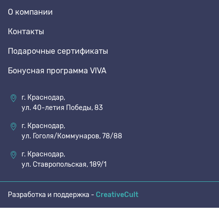
О компании
70 den
Подпяточники
Контакты
Подарочные сертификаты
8 den
Полустельки
Бонусная программа VIVA
Пропитка
г. Краснодар,
ул. 40-летия Победы, 83
Пяткоудерживатели
г. Краснодар,
ул. Гоголя/Коммунаров, 78/88
Растяжитель и Очиститель
г. Краснодар,
ул. Ставропольская, 189/1
Рожки
Разработка и поддержка -
CreativeCult
Салфетки