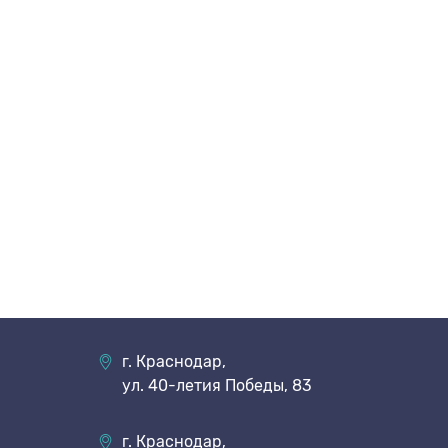
г. Краснодар,
ул. 40-летия Победы, 83
г. Краснодар,