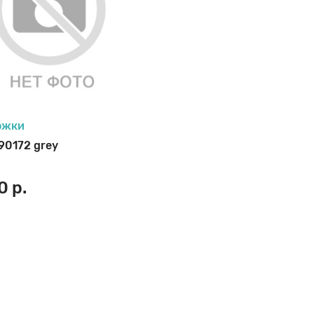
60
 Спортивная обувь
 Внесезон
 Внесезон
co
75
 Школьная обувь
 Демисезон
 Демисезон
90
ам Деми Туфли
ожки
90172 grey
резинки
ам Демисезон
0 р.
м Зимняя обувь
м Летняя обувь
м Пляжная обувь