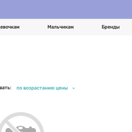
я обувь
евочкам
Мальчикам
Бренды
рные стельки
100
 Летняя обувь
: девочкам
Зимняя обувь
Зимняя обувь
esta
тельки размер
120
 Деми Туфли
: женские тапочки
Летняя обувь
летняя обувь
стельки размер
150
м Демисезон
е: мальчикам
 Пляжная обувь
 Пляжная обувь
вать:
по возрастанию цены
льки
180
 Зимняя обувь
: мужские тапочки
Спортивная обувь
Спортивная обувь
45
 Пляжная обувь
 Деми Туфли
 Деми Туфли