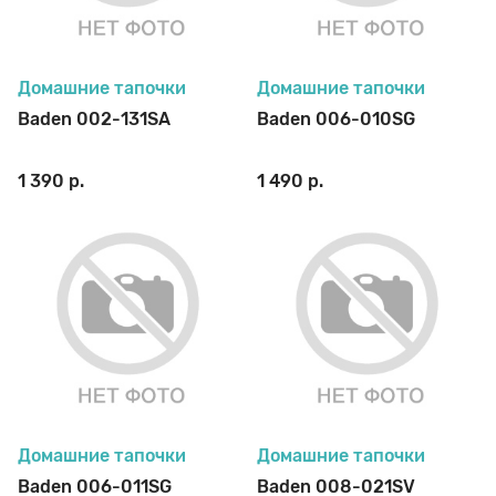
70 den
Подпяточники
Домашние тапочки
Домашние тапочки
8 den
Полустельки
Baden 002-131SA
Baden 006-010SG
1 390 р.
1 490 р.
Пропитка
Пяткоудерживатели
Растяжитель и Очиститель
Рожки
Домашние тапочки
Домашние тапочки
Baden 006-011SG
Baden 008-021SV
Салфетки