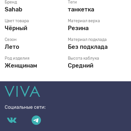
Бренд
Теги
Sahab
танкетка
Стельки
Цвет товара
Материал верха
Чёрный
Резина
Шнурки
Сезон
Материал подклада
Лето
Без подклада
Род изделия
Высота каблука
Щетки
Женщинам
Средний
Социальные сети: