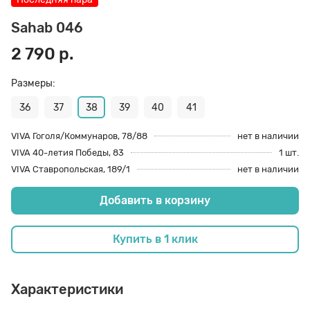
70 den
Подпяточники
Sahab 046
2 790 р.
8 den
Полустельки
Размеры:
36
37
38
39
40
41
Пропитка
VIVA Гоголя/Коммунаров, 78/88
нет в наличии
VIVA 40-летия Победы, 83
1 шт.
Пяткоудерживатели
VIVA Ставропольская, 189/1
нет в наличии
Добавить в корзину
Растяжитель и Очиститель
Купить в 1 клик
Рожки
Характеристики
Салфетки