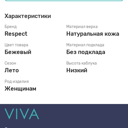
Характеристики
Стельки
Бренд
Материал верха
Respect
Натуральная кожа
Шнурки
Цвет товара
Материал подклада
Бежевый
Без подклада
Щетки
Сезон
Высота каблука
Лето
Низкий
Род изделия
Женщинам