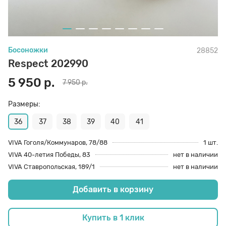
70 den
Подпяточники
Босоножки
28852
8 den
Полустельки
Respect 202990
5 950 р.
7 950 р.
Пропитка
Размеры:
Пяткоудерживатели
36
37
38
39
40
41
VIVA Гоголя/Коммунаров, 78/88
1 шт.
VIVA 40-летия Победы, 83
нет в наличии
Растяжитель и Очиститель
VIVA Ставропольская, 189/1
нет в наличии
Добавить в корзину
Рожки
Купить в 1 клик
Салфетки