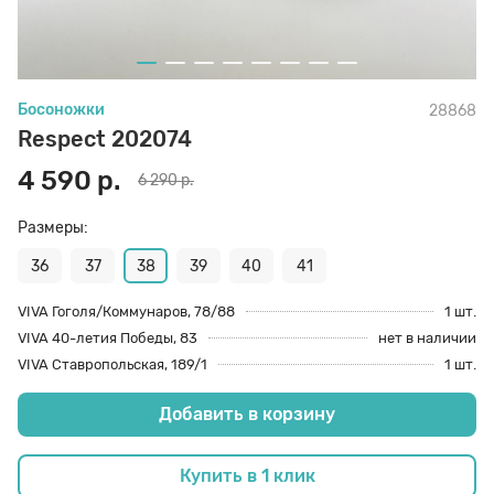
70 den
Подпяточники
Босоножки
28868
8 den
Полустельки
Respect 202074
4 590 р.
6 290 р.
Пропитка
Размеры:
Пяткоудерживатели
36
37
38
39
40
41
VIVA Гоголя/Коммунаров, 78/88
1 шт.
VIVA 40-летия Победы, 83
нет в наличии
Растяжитель и Очиститель
VIVA Ставропольская, 189/1
1 шт.
Добавить в корзину
Рожки
Купить в 1 клик
Салфетки