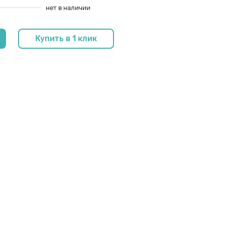
нет в наличии
Купить в 1 клик