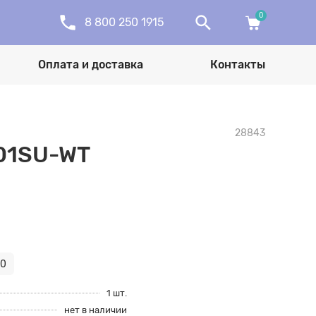
0
8 800 250 1915
Оплата и доставка
Контакты
28843
01SU-WT
0
1 шт.
нет в наличии