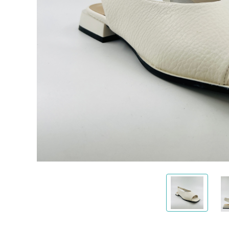
70 den
Подпяточники
playa
nero
Шнурки 
Девочкам
Женский
Мужской
8 den
Полустельки
rosa anti
platino
Шнурки 
Девочкам
Женский
Мужской
Пропитка
playa
Шнурки 
Мальчик
Пяткоудерживатели
Шнурки-
Мальчик
Растяжитель и Очиститель
Мальчика
Рожки
Мальчика
Салфетки
Мальчика