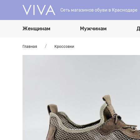
Назад
Назад
Назад
Назад
Назад
Назад
Назад
Назад
Назад
Назад
Назад
Назад
Назад
Назад
Назад
Назад
Назад
Назад
Назад
Назад
Сеть магазинов обуви в Краснодаре
Зонты
Кож.аксессуары
Колготки
Косметика
Обувь
Сумки
Трикотаж
100 den
160 den
20 den
40 den
60 den
70 den
8 den
Стельки
Шнурки
ДЕТИ
Домашня
ЖЕН
МУЖ
Женщинам
Мужчинам
Д
Женские зонты
Ключница женская
100 den
Аэрозоль-краска
ДЕТИ
Женские рюкзаки
Набор носков
nero
nero
blu
caramello
avorio
mosto
playa
Безразме
Шнурки 
Девочкам
Домашнее
Женская 
Мужская 
Главная
Кроссовки
Женские трости
Ключница мужская
160 den
Воск и крем в банке
Домашняя обувь
Женские сумки
verde for
caramello
daino
viola
Зимние с
Шнурки 
Девочкам
Домашнее
Женская 
Мужская 
Мужские зонты
Портмоне женское
20 den
Губка
ЖЕН
Мужские рюкзаки
daino
fumo
Кожаные 
Шнурки 
Девочка
Домашне
Женская
Мужская
Мужские трости
Портмоне мужское
40 den
Дезодорант
МУЖ
Мужские сумки
mosto
lola
Орто сте
Шнурки 
Девочкам
Домашнее
Женская 
Мужская 
Портмоне+Док мужское
60 den
Крем-краска
Пляжная обувь
nero
natural
Шнурки 
Девочкам
Женские
Мужские