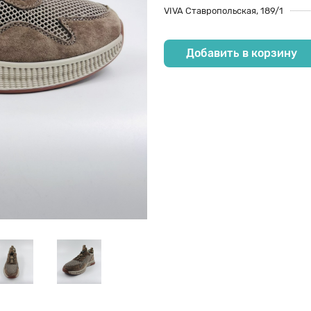
VIVA Ставропольская, 189/1
60
 Спортивная обувь
 Внесезон
 Внесезон
Добавить в корзину
co
75
 Школьная обувь
 Демисезон
 Демисезон
90
ам Деми Туфли
резинки
ам Демисезон
м Зимняя обувь
м Летняя обувь
м Пляжная обувь